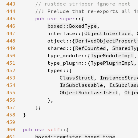
443
444
445
pub use super
446
boxed::BoxedType
447
        interface::{
ObjectInterface
, 
448
        object::{
DerivedObjectPropert
449
        shared::{
RefCounted
, 
SharedTy
450
        type_module::{
TypeModuleImpl
,
451
        type_plugin::{
TypePluginImpl
,
452
453
ClassStruct
, 
InstanceStru
454
IsSubclassable
, 
IsSubclas
455
ObjectSubclassIsExt
, 
Obje
456
457
458
459
460
pub use 
self
461
boxed::register_boxed_type