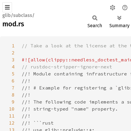
glib/subclass/
mod.rs
Search
Summary
1
2
3
4
5
6
7
8
9
10
11
12
13