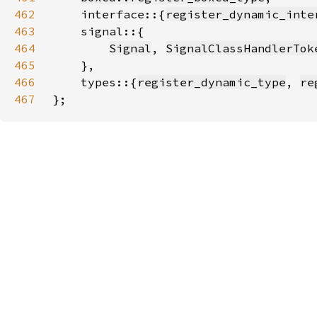
462
    interface::{
register_dynamic_inte
463
464
Signal
, 
SignalClassHandlerTok
465
466
    types::{
register_dynamic_type
, 
re
467