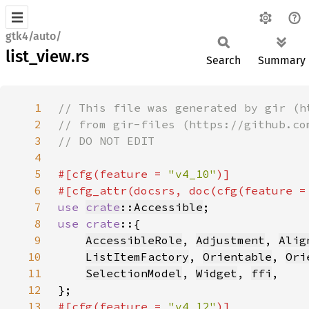
gtk4/auto/
list_view.rs
Search
Summary
1
2
3
4
5
#[cfg(feature = 
"v4_10"
6
#[cfg_attr(docsrs, doc(cfg(feature =
7
use 
crate
::Accessible
8
use crate
9
AccessibleRole
, 
Adjustment
, 
Alig
10
ListItemFactory
, 
Orientable
, 
Ori
11
SelectionModel
, 
Widget
, 
ffi
12
13
#[cfg(feature = 
"v4_12"