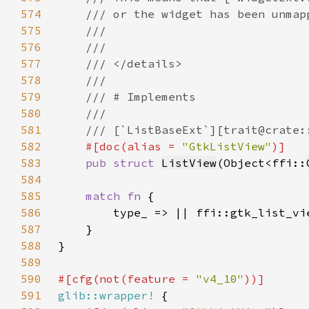
574
575
576
577
578
579
580
581
582
#[doc(alias = 
"GtkListView"
583
pub struct 
ListView
(Object<ffi::
584
585
match fn 
586
587
588
589
590
#[cfg(not(feature = 
"v4_10"
591
glib::wrapper!