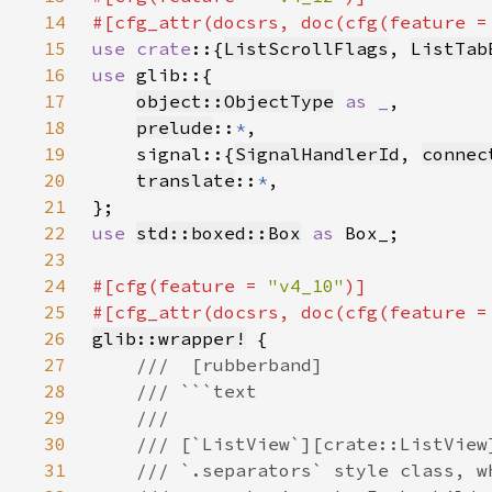
14
#[cfg_attr(docsrs, doc(cfg(feature =
15
use crate
::{
ListScrollFlags
, 
ListTab
16
use 
17
object::ObjectType
as _
18
prelude
::
*
19
    signal::{
SignalHandlerId
, 
connec
20
translate
::
*
21
22
use 
std::boxed::Box
as 
23
24
#[cfg(feature = 
"v4_10"
25
#[cfg_attr(docsrs, doc(cfg(feature =
26
glib::wrapper!
27
28
29
30
31