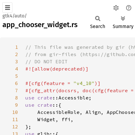
gtk4/auto/
app_chooser_widget.rs
Search
Summary
1
2
3
4
5
6
#[cfg(feature = 
"v4_10"
7
#[cfg_attr(docsrs, doc(cfg(feature =
8
use 
crate
9
use crate
10
11
12
13
use 