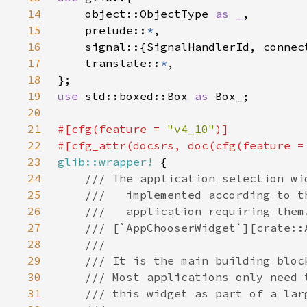
14
    object::ObjectType 
as _
15
    prelude::
*
16
17
    translate::
*
18
19
use 
std::boxed::Box 
as 
20
21
#[cfg(feature = 
"v4_10"
22
#[cfg_attr(docsrs, doc(cfg(feature =
23
glib::wrapper!
24
25
26
27
28
29
30
31