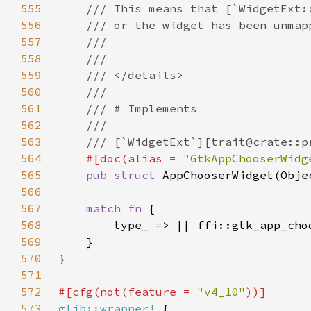
555
556
557
558
559
560
561
562
563
564
#[doc(alias = 
"GtkAppChooserWidg
565
pub struct 
566
567
match fn 
568
569
570
571
572
#[cfg(not(feature = 
"v4_10"
573
glib::wrapper!