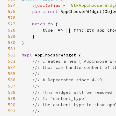
574
#[doc(alias = 
"GtkAppChooserWidg
575
pub struct 
576
577
match fn 
578
579
580
581
582
impl 
583
584
585
586
587
588
589
590
591