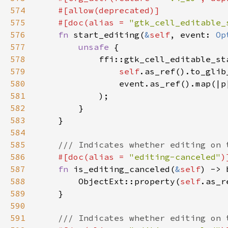
574
575
    #[doc(alias = 
"gtk_cell_editable_
576
fn 
start_editing(
&
self
, event: 
Op
577
unsafe 
578
579
self
.as_ref().to_glib
580
                event.as_ref().map(|p
581
582
583
584
585
586
#[doc(alias = 
"editing-canceled"
587
fn 
is_editing_canceled(
&
self
588
        ObjectExt::property(
self
.as_r
589
590
591