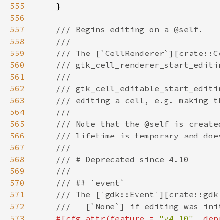
555
556
557
558
559
560
561
562
563
564
565
566
567
568
569
570
571
572
573
#[cfg_attr(feature = 
"v4_10"
, dep