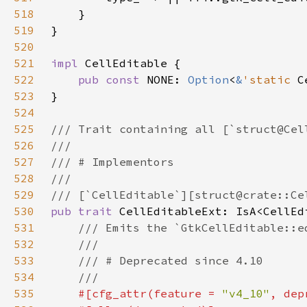
518
519
520
521
impl 
522
pub const 
NONE: 
Option
<
&
'static 
C
523
524
525
526
527
528
529
530
pub trait 
CellEditableExt: IsA<CellEd
531
532
533
534
535
#[cfg_attr(feature = 
"v4_10"
, dep