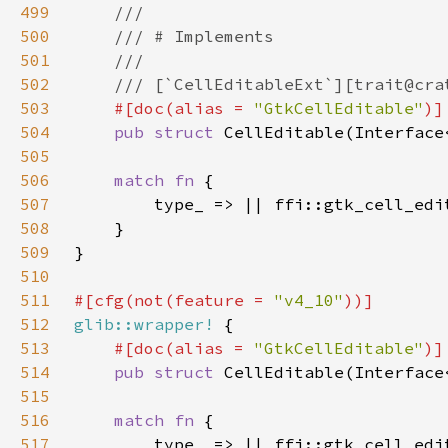
499
500
501
502
503
#[doc(alias = 
"GtkCellEditable"
504
pub struct 
505
506
match fn 
507
508
509
510
511
#[cfg(not(feature = 
"v4_10"
512
glib::wrapper!
513
#[doc(alias = 
"GtkCellEditable"
514
pub struct 
515
516
match fn 
517