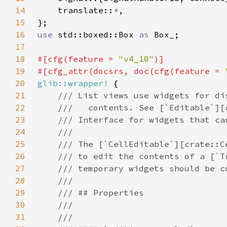
14
    translate::
*
15
16
use 
std::boxed::Box 
as 
17
18
#[cfg(feature = 
"v4_10"
19
#[cfg_attr(docsrs, doc(cfg(feature = 
20
glib::wrapper!
21
22
23
24
25
26
27
28
29
30
31