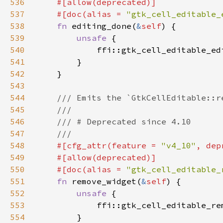
536
537
    #[doc(alias = 
"gtk_cell_editable_
538
fn 
editing_done(
&
self
539
unsafe 
540
            ffi::gtk_cell_editable_ed
541
542
543
544
545
546
547
548
#[cfg_attr(feature = 
"v4_10"
, dep
549
550
    #[doc(alias = 
"gtk_cell_editable_
551
fn 
remove_widget(
&
self
552
unsafe 
553
            ffi::gtk_cell_editable_re
554