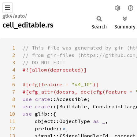
gtk4/auto/
cell_editable.rs
Search
Summary
1
2
3
4
5
6
#[cfg(feature = 
"v4_10"
7
#[cfg_attr(docsrs, doc(cfg(feature = 
8
use 
crate
9
use crate
10
use 
11
    object::ObjectType 
as _
12
    prelude::
*
13