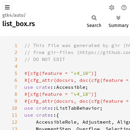
gtk4/auto/
list_box.rs
Search
Summary
1
2
3
4
5
#[cfg(feature = 
"v4_10"
6
#[cfg_attr(docsrs, doc(cfg(feature =
7
use 
crate
8
#[cfg(feature = 
"v4_18"
9
#[cfg_attr(docsrs, doc(cfg(feature =
10
use 
crate
11
use crate
12
13