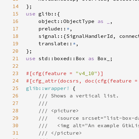
14
15
use 
16
    object::ObjectType 
as _
17
    prelude::
*
18
19
    translate::
*
20
21
use 
std::boxed::Box 
as 
22
23
#[cfg(feature = 
"v4_10"
24
#[cfg_attr(docsrs, doc(cfg(feature =
25
glib::wrapper!
26
27
28
29
30
31