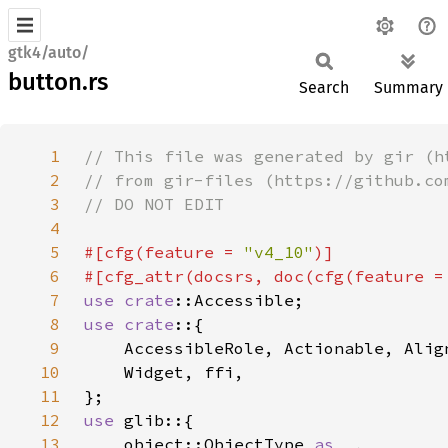
gtk4/auto/
button.rs
Search
Summary
1
2
3
4
5
#[cfg(feature = 
"v4_10"
6
#[cfg_attr(docsrs, doc(cfg(feature =
7
use 
crate
8
use crate
9
10
11
12
use 
13
    object::ObjectType 
as _