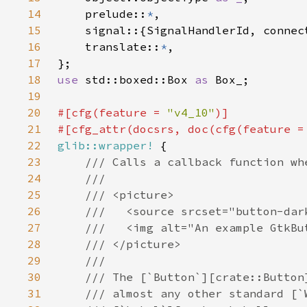
14
    prelude::
*
15
16
    translate::
*
17
18
use 
std::boxed::Box 
as 
19
20
#[cfg(feature = 
"v4_10"
21
#[cfg_attr(docsrs, doc(cfg(feature =
22
glib::wrapper!
23
24
25
26
27
28
29
30
31