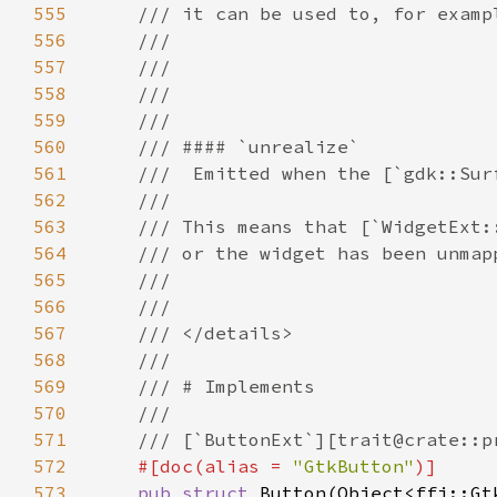
555
556
557
558
559
560
561
562
563
564
565
566
567
568
569
570
571
572
#[doc(alias = 
"GtkButton"
573
pub struct 