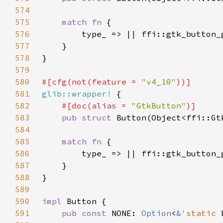
574
575
match fn 
576
577
578
579
580
#[cfg(not(feature = 
"v4_10"
581
glib::wrapper!
582
#[doc(alias = 
"GtkButton"
583
pub struct 
584
585
match fn 
586
587
588
589
590
impl 
591
pub const 
NONE: 
Option
<
&
'static 