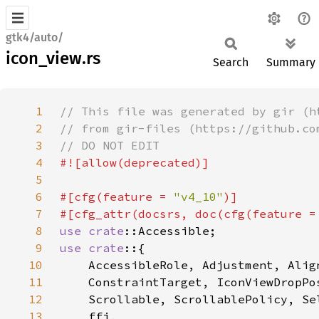
gtk4/auto/
icon_view.rs
Search
Summary
1
2
3
4
5
6
#[cfg(feature = 
"v4_10"
7
#[cfg_attr(docsrs, doc(cfg(feature =
8
use 
crate
9
use crate
10
11
12
13