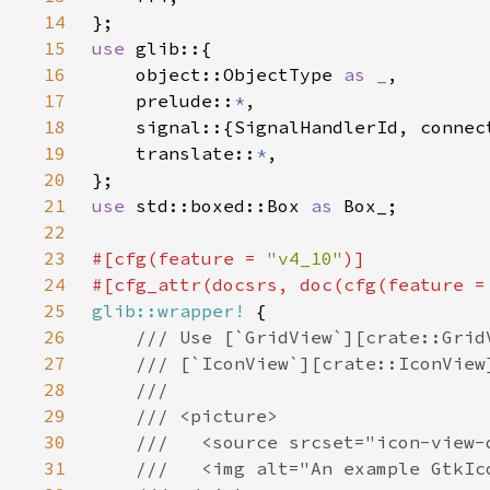
14
15
use 
16
    object::ObjectType 
as _
17
    prelude::
*
18
19
    translate::
*
20
21
use 
std::boxed::Box 
as 
22
23
#[cfg(feature = 
"v4_10"
24
#[cfg_attr(docsrs, doc(cfg(feature =
25
glib::wrapper!
26
27
28
29
30
31