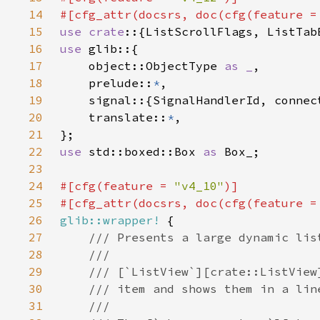
14
#[cfg_attr(docsrs, doc(cfg(feature =
15
use crate
16
use 
17
    object::ObjectType 
as _
18
    prelude::
*
19
20
    translate::
*
21
22
use 
std::boxed::Box 
as 
23
24
#[cfg(feature = 
"v4_10"
25
#[cfg_attr(docsrs, doc(cfg(feature =
26
glib::wrapper!
27
28
29
30
31