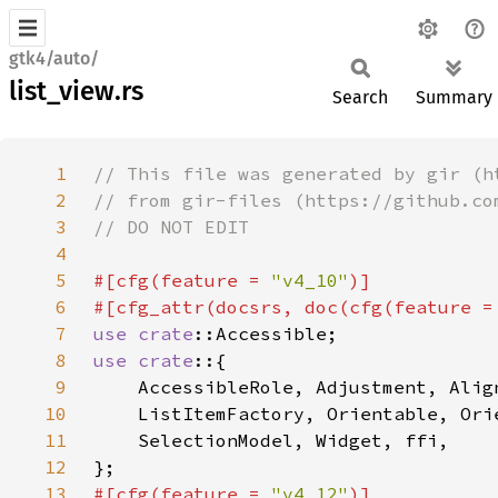
gtk4/auto/
list_view.rs
Search
Summary
1
2
3
4
5
#[cfg(feature = 
"v4_10"
6
#[cfg_attr(docsrs, doc(cfg(feature =
7
use 
crate
8
use crate
9
10
11
12
13
#[cfg(feature = 
"v4_12"