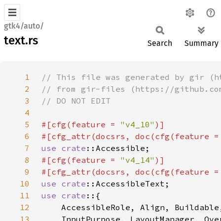
gtk4/auto/
text.rs
Search
Summary
1
2
3
4
5
#[cfg(feature = 
"v4_10"
6
#[cfg_attr(docsrs, doc(cfg(feature =
7
use 
crate
8
#[cfg(feature = 
"v4_14"
9
#[cfg_attr(docsrs, doc(cfg(feature =
10
use 
crate
11
use crate
12
13