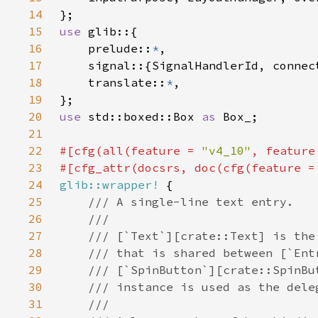
14
15
use 
16
    prelude::
*
17
18
    translate::
*
19
20
use 
std::boxed::Box 
as 
21
22
#[cfg(all(feature = 
"v4_10"
, feature
23
#[cfg_attr(docsrs, doc(cfg(feature =
24
glib::wrapper!
25
26
27
28
29
30
31