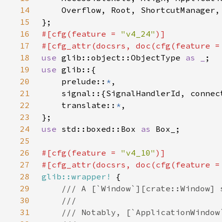
14
15
16
#[cfg(feature = 
"v4_24"
17
#[cfg_attr(docsrs, doc(cfg(feature =
18
use 
glib::object::ObjectType 
as _
19
use 
20
    prelude::
*
21
22
    translate::
*
23
24
use 
std::boxed::Box 
as 
25
26
#[cfg(feature = 
"v4_10"
27
#[cfg_attr(docsrs, doc(cfg(feature =
28
glib::wrapper!
29
30
31