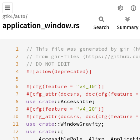
gtk4/auto/
application_window.rs
Search
Summary
1
2
3
4
5
6
#[cfg(feature = 
"v4_10"
7
#[cfg_attr(docsrs, doc(cfg(feature =
8
use 
crate
9
#[cfg(feature = 
"v4_20"
10
#[cfg_attr(docsrs, doc(cfg(feature =
11
use 
crate
12
use crate
13