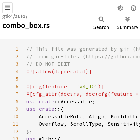
gtk4/auto/
combo_box.rs
Search
Summary
1
2
3
4
5
6
#[cfg(feature = 
"v4_10"
7
#[cfg_attr(docsrs, doc(cfg(feature =
8
use 
crate
9
use crate
10
11
12
13
use 