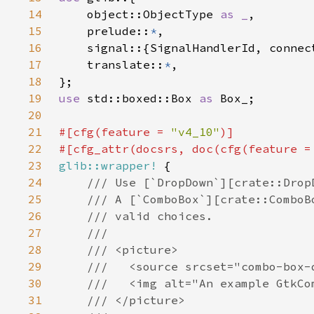
14
    object::ObjectType 
as _
15
    prelude::
*
16
17
    translate::
*
18
19
use 
std::boxed::Box 
as 
20
21
#[cfg(feature = 
"v4_10"
22
#[cfg_attr(docsrs, doc(cfg(feature =
23
glib::wrapper!
24
25
26
27
28
29
30
31