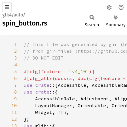
gtk4/auto/
spin_button.rs
Search
Summary
1
2
3
4
5
#[cfg(feature = 
"v4_10"
6
#[cfg_attr(docsrs, doc(cfg(feature =
7
use crate
8
use crate
9
10
11
12
13
use 