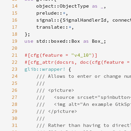
14
    object::ObjectType 
as _
15
    prelude::
*
16
17
    translate::
*
18
19
use 
std::boxed::Box 
as 
20
21
#[cfg(feature = 
"v4_10"
22
#[cfg_attr(docsrs, doc(cfg(feature =
23
glib::wrapper!
24
25
26
27
28
29
30
31