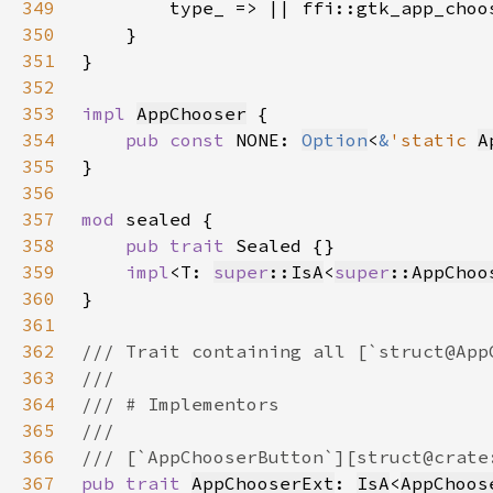
349
350
351
352
353
impl 
AppChooser
354
pub const 
NONE: 
Option
<
&
'static 
A
355
356
357
mod 
358
pub trait 
359
impl
<T: 
super
::IsA
<
super
::AppChoo
360
361
362
363
364
365
366
367
pub trait 
AppChooserExt
: 
IsA
<
AppChoos