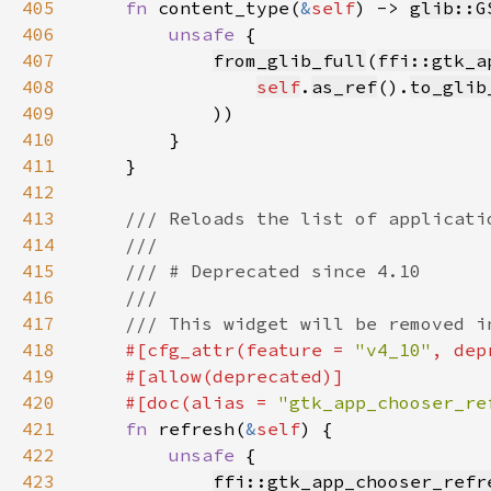
405
fn 
content_type(
&
self
) -> 
glib::G
406
unsafe 
407
from_glib_full
(
ffi::gtk_a
408
self
.
as_ref
().
to_glib
409
410
411
412
413
414
415
416
417
418
#[cfg_attr(feature = 
"v4_10"
, dep
419
420
    #[doc(alias = 
"gtk_app_chooser_re
421
fn 
refresh(
&
self
422
unsafe 
423
ffi::gtk_app_chooser_refr