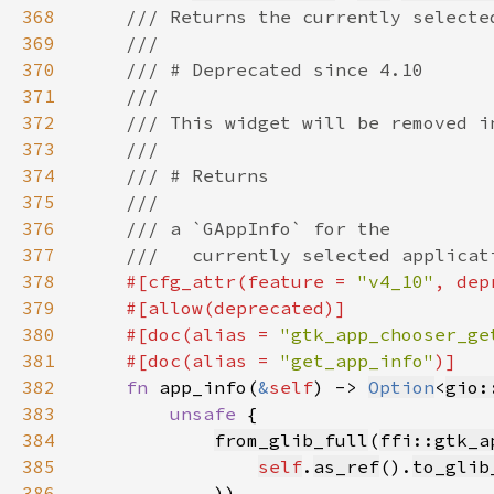
368
369
370
371
372
373
374
375
376
377
378
#[cfg_attr(feature = 
"v4_10"
, dep
379
380
    #[doc(alias = 
"gtk_app_chooser_ge
381
    #[doc(alias = 
"get_app_info"
382
fn 
app_info(
&
self
) -> 
Option
<
gio:
383
unsafe 
384
from_glib_full
(
ffi::gtk_a
385
self
.
as_ref
().
to_glib
386