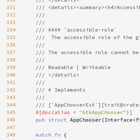
331
332
333
334
335
336
337
338
339
340
341
342
343
344
345
#[doc(alias = 
"GtkAppChooser"
346
pub struct 
AppChooser
(Interface<
f
347
348
match fn 