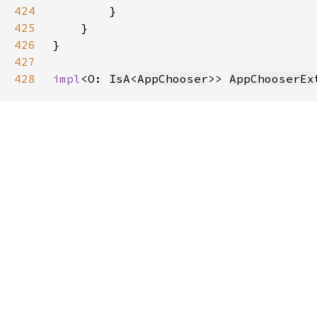
424
425
426
427
428
impl
<O: 
IsA
<
AppChooser
>> 
AppChooserEx