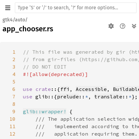
gtk4/auto/
app_chooser.rs
1
2
3
4
5
6
use crate
::{
ffi
, 
Accessible
, 
Buildabl
7
use 
glib::{
prelude
::
*
, 
translate
::
*
8
9
glib::wrapper!
10
11
12