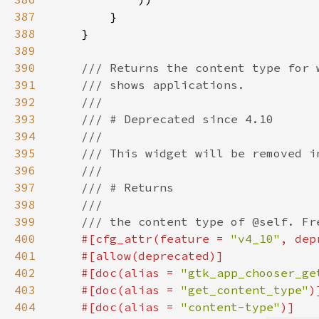
387
388
389
390
391
392
393
394
395
396
397
398
399
400
#[cfg_attr(feature = 
"v4_10"
, dep
401
402
    #[doc(alias = 
"gtk_app_chooser_ge
403
    #[doc(alias = 
"get_content_type"
404
    #[doc(alias = 
"content-type"