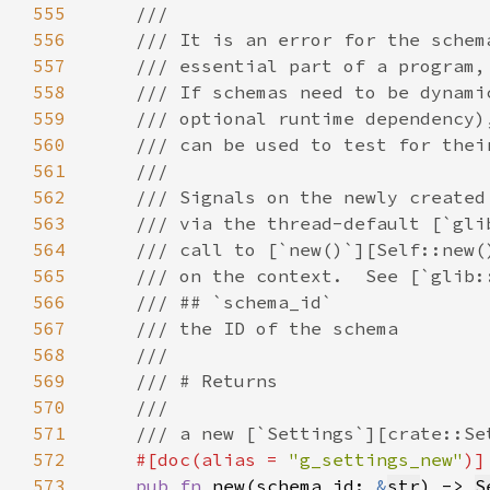
555
556
557
558
559
560
561
562
563
564
565
566
567
568
569
570
571
572
#[doc(alias = 
"g_settings_new"
573
pub fn 
new(schema_id: 
&
str
) -> 
S