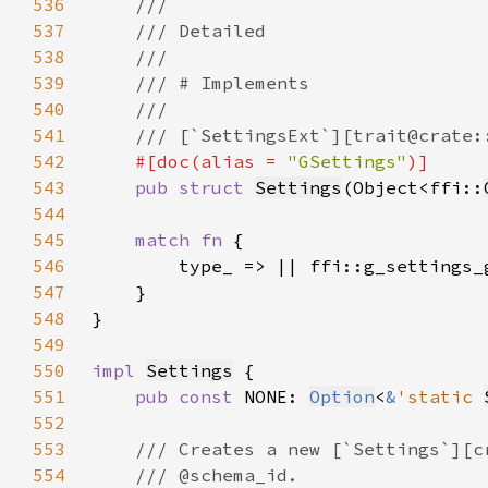
536
537
538
539
540
541
542
#[doc(alias = 
"GSettings"
543
pub struct 
Settings
(Object<ffi::
544
545
match fn 
546
547
548
549
550
impl 
Settings
551
pub const 
NONE: 
Option
<
&
'static 
552
553
554