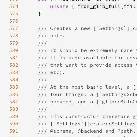
574
unsafe 
{ 
from_glib_full
(ffi:
575
576
577
578
579
580
581
582
583
584
585
586
587
588
589
590
591