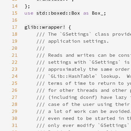
14
15
use 
std::boxed::Box
as 
16
17
glib::wrapper!
18
19
20
21
22
23
24
25
26
27
28
29
30
31