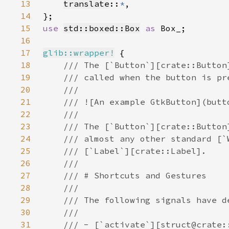
13
translate
::
*
14
15
use 
std::boxed::Box
as 
16
17
glib::wrapper!
18
19
20
21
22
23
24
25
26
27
28
29
30
31