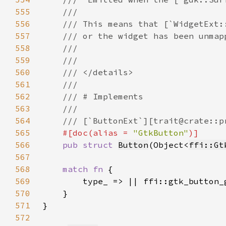
555
556
557
558
559
560
561
562
563
564
565
#[doc(alias = 
"GtkButton"
566
pub struct 
Button
(Object<
ffi::Gt
567
568
match fn 
569
570
571
572