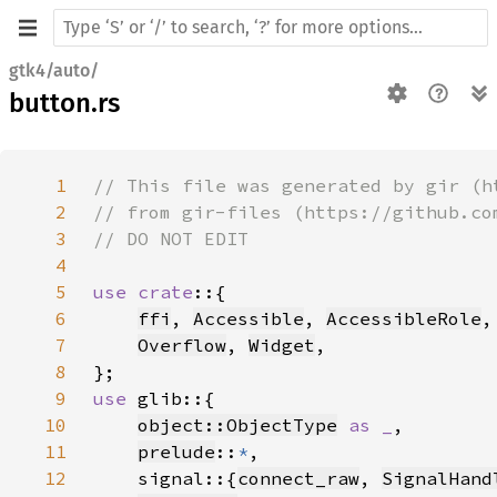
gtk4/auto/
button.rs
1
2
3
4
5
use crate
6
ffi
, 
Accessible
, 
AccessibleRole
,
7
Overflow
, 
Widget
8
9
use 
10
object::ObjectType
as _
11
prelude
::
*
12
    signal::{
connect_raw
, 
SignalHand