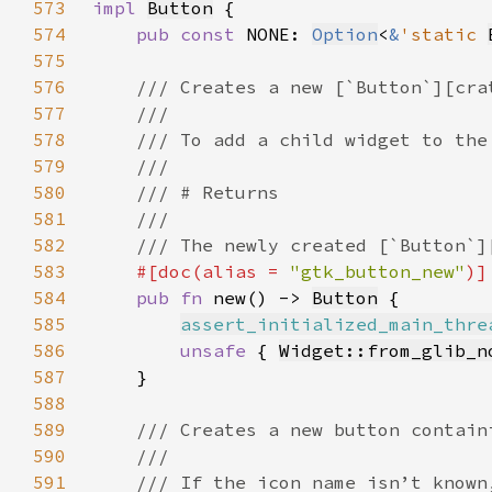
573
impl 
Button
574
pub const 
NONE: 
Option
<
&
'static 
575
576
577
578
579
580
581
582
583
#[doc(alias = 
"gtk_button_new"
584
pub fn 
new() -> 
Button
585
assert_initialized_main_thre
586
unsafe 
{ 
Widget::from_glib_n
587
588
589
590
591